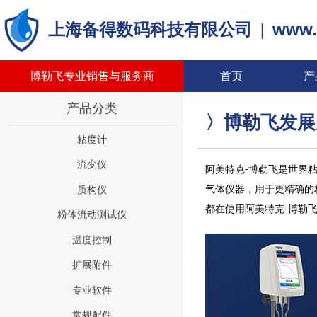
www.
上海备得数码科技有限公司
|
博勒飞专业销售与服务商
首页
产
产品分类
〉博勒飞发
粘度计
流变仪
阿美特克-博勒飞是世界
气体仪器，用于更精确的
质构仪
都在使用阿美特克-博勒
粉体流动测试仪
温度控制
扩展附件
专业软件
常规配件