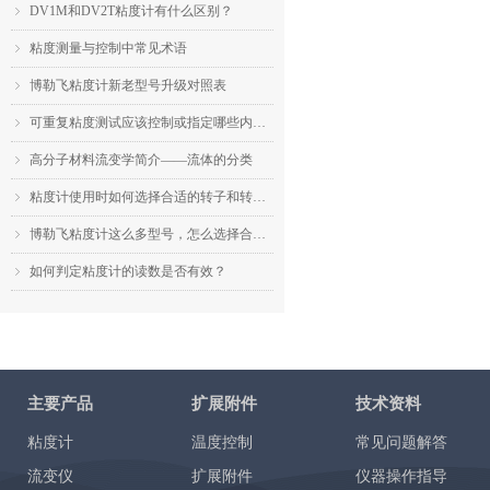
DV1M和DV2T粘度计有什么区别？
ꁇ
粘度测量与控制中常见术语
ꁇ
博勒飞粘度计新老型号升级对照表
ꁇ
可重复粘度测试应该控制或指定哪些内容？
ꁇ
高分子材料流变学简介——流体的分类
ꁇ
粘度计使用时如何选择合适的转子和转速？
ꁇ
博勒飞粘度计这么多型号，怎么选择合适的机型？
ꁇ
如何判定粘度计的读数是否有效？
ꁇ
主要产品
扩展附件
技术资料
粘度计
温度控制
常见问题解答
流变仪
扩展附件
仪器操作指导