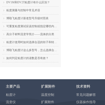
DV1M和DV2T粘度计有什么区别？
ꁇ
粘度测量与控制中常见术语
ꁇ
博勒飞粘度计新老型号升级对照表
ꁇ
可重复粘度测试应该控制或指定哪些内容？
ꁇ
高分子材料流变学简介——流体的分类
ꁇ
粘度计使用时如何选择合适的转子和转速？
ꁇ
博勒飞粘度计这么多型号，怎么选择合适的机型？
ꁇ
如何判定粘度计的读数是否有效？
ꁇ
主要产品
扩展附件
技术资料
粘度计
温度控制
常见问题解答
流变仪
扩展附件
仪器操作指导