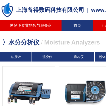
www.
上海备得数码科技有限公司
|
博勒飞专业销售与服务商
首页
产
Moisture Analyzers
〉水分分析仪
/
粘度计
流变仪
质构仪
粉体