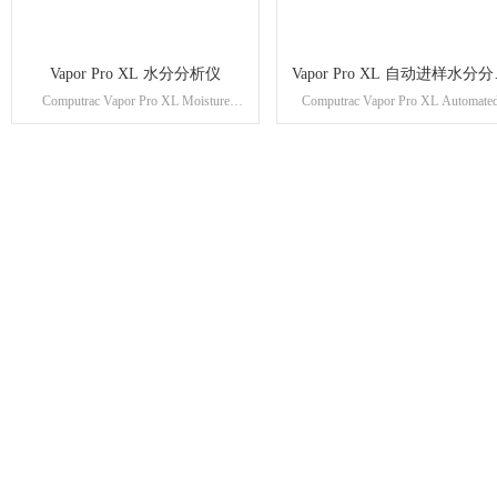
Vapor Pro XL 水分分析仪
Vapor Pro XL 自动进样水分
Computrac Vapor Pro XL Moisture
Computrac Vapor Pro XL Automate
仪
Analyzer
Moisture Analyzer