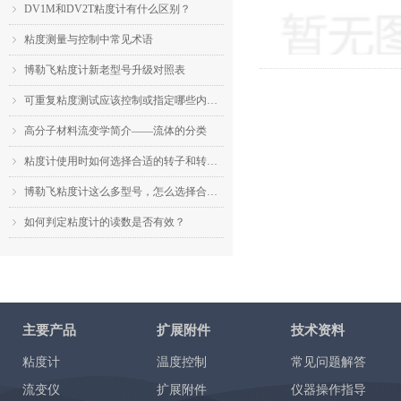
DV1M和DV2T粘度计有什么区别？
ꁇ
粘度测量与控制中常见术语
ꁇ
博勒飞粘度计新老型号升级对照表
ꁇ
可重复粘度测试应该控制或指定哪些内容？
ꁇ
高分子材料流变学简介——流体的分类
ꁇ
粘度计使用时如何选择合适的转子和转速？
ꁇ
博勒飞粘度计这么多型号，怎么选择合适的机型？
ꁇ
如何判定粘度计的读数是否有效？
ꁇ
主要产品
扩展附件
技术资料
粘度计
温度控制
常见问题解答
流变仪
扩展附件
仪器操作指导