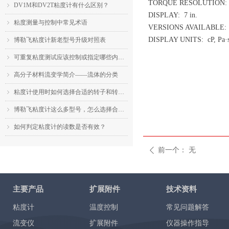
TORQUE RESOLUTION: 
DV1M和DV2T粘度计有什么区别？
ꁇ
DISPLAY: 7 in.
粘度测量与控制中常见术语
ꁇ
VERSIONS AVAILABLE: 
DISPLAY UNITS: cP, Pa·s,
博勒飞粘度计新老型号升级对照表
ꁇ
可重复粘度测试应该控制或指定哪些内容？
ꁇ
高分子材料流变学简介——流体的分类
ꁇ
粘度计使用时如何选择合适的转子和转速？
ꁇ
博勒飞粘度计这么多型号，怎么选择合适的机型？
ꁇ
如何判定粘度计的读数是否有效？
ꁇ
前一个：
无
ꄴ
主要产品
扩展附件
技术资料
粘度计
温度控制
常见问题解答
流变仪
扩展附件
仪器操作指导