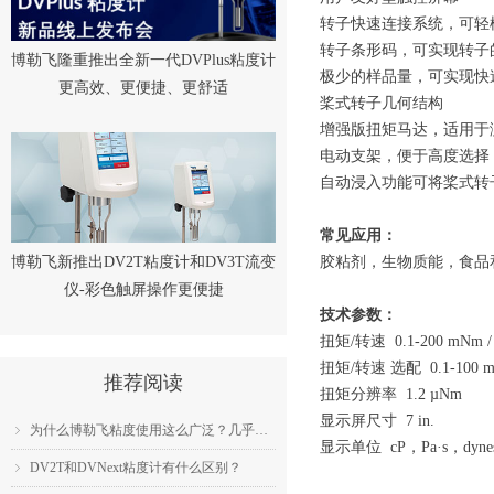
转子快速连接系统，可轻
转子条形码，可实现转子
博勒飞隆重推出全新一代DVPlus粘度计
极少的样品量，可实现快
更高效、更便捷、更舒适
桨式转子几何结构
增强版扭矩马达，适用于
电动支架，便于高度选择
自动浸入功能可将桨式转
常见应用：
博勒飞新推出DV2T粘度计和DV3T流变
胶粘剂，生物质能，食品
仪-彩色触屏操作更便捷
技术参数：
扭矩/转速 0.1-200 mNm / 0
扭矩/转速 选配 0.1-100 mNm
推荐阅读
扭矩分辨率 1.2 µNm
显示屏尺寸 7 in.
为什么博勒飞粘度使用这么广泛？几乎成为了行业标准？
ꁇ
显示单位 cP，Pa·s，dyne
DV2T和DVNext粘度计有什么区别？
ꁇ