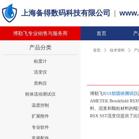
www.
上海备得数码科技有限公司
|
博勒飞专业销售与服务商
首页
产
产品分类
首页
ꄲ
技术资料
ꄲ
产
粘度计
流变仪
质构仪
博勒飞
RSX软固体测试仪
粉体流动测试仪
AMETEK Brookf
温度控制
料、泥浆和颗粒材料的蠕变
RSX SST流变仪提供
扩展附件
专业软件
常规配件