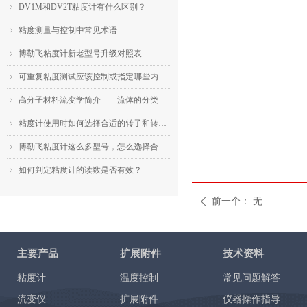
DV1M和DV2T粘度计有什么区别？
ꁇ
粘度测量与控制中常见术语
ꁇ
博勒飞粘度计新老型号升级对照表
ꁇ
可重复粘度测试应该控制或指定哪些内容？
ꁇ
高分子材料流变学简介——流体的分类
ꁇ
粘度计使用时如何选择合适的转子和转速？
ꁇ
博勒飞粘度计这么多型号，怎么选择合适的机型？
ꁇ
如何判定粘度计的读数是否有效？
ꁇ
前一个：
无
ꄴ
主要产品
扩展附件
技术资料
粘度计
温度控制
常见问题解答
流变仪
扩展附件
仪器操作指导