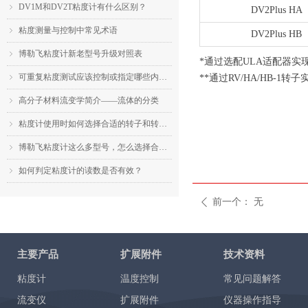
DV1M和DV2T粘度计有什么区别？
ꁇ
DV2Plus HA
粘度测量与控制中常见术语
ꁇ
DV2Plus HB
博勒飞粘度计新老型号升级对照表
ꁇ
*通过选配ULA适配器实
可重复粘度测试应该控制或指定哪些内容？
**通过RV/HA/HB-1转子
ꁇ
高分子材料流变学简介——流体的分类
ꁇ
粘度计使用时如何选择合适的转子和转速？
ꁇ
博勒飞粘度计这么多型号，怎么选择合适的机型？
ꁇ
如何判定粘度计的读数是否有效？
ꁇ
前一个：
无
ꄴ
主要产品
扩展附件
技术资料
粘度计
温度控制
常见问题解答
流变仪
扩展附件
仪器操作指导