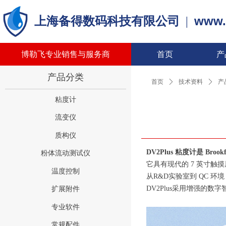
www.
上海备得数码科技有限公司
|
博勒飞专业销售与服务商
首页
产
产品分类
首页
ꄲ
技术资料
ꄲ
产
粘度计
流变仪
质构仪
DV2Plus 粘度计是 Bro
粉体流动测试仪
它具有现代的 7 英寸触
温度控制
从R&D实验室到 QC 
DV2Plus采用增强
扩展附件
专业软件
常规配件