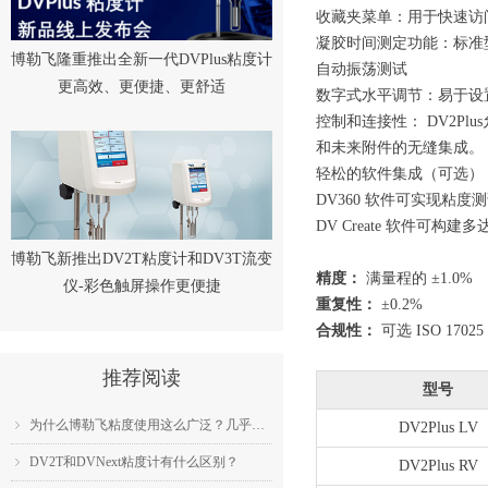
收藏夹菜单：用于快速访
凝胶时间测定功能：标准
博勒飞隆重推出全新一代DVPlus粘度计
自动振荡测试
更高效、更便捷、更舒适
数字式水平调节：易于设
控制和连接性： DV2Pl
和未来附件的无缝集成。
轻松的软件集成（可选）
DV360 软件可实现粘度测试和
DV Create 软件可构
博勒飞新推出DV2T粘度计和DV3T流变
精度：
满量程的 ±1.0%
仪-彩色触屏操作更便捷
重复性：
±0.2%
合规性：
可选 ISO 1702
推荐阅读
型号
为什么博勒飞粘度使用这么广泛？几乎成为了行业标准？
ꁇ
DV2Plus LV
DV2T和DVNext粘度计有什么区别？
ꁇ
DV2Plus RV