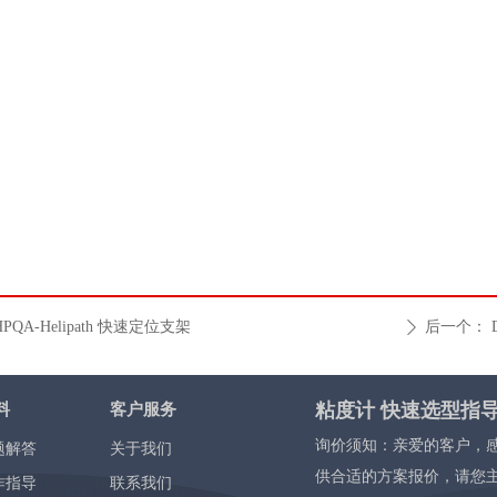
HPQA-Helipath 快速定位支架
后一个：
ꄲ
粘度计 快速选型指
料
客户服务
询价须知：亲爱的客户，
题解答
关于我们
供合适的方案报价，请您
作指导
联系我们