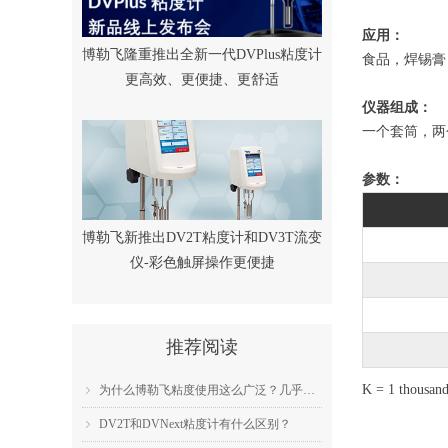
应用：
博勒飞隆重推出全新一代DVPlus粘度计
食品，焊锡膏
更高效、更便捷、更舒适
仪器组成：
一个套筒，两
参数：
博勒飞新推出DV2T粘度计和DV3T流变
仪-彩色触屏操作更便捷
推荐阅读
K = 1 thousan
为什么博勒飞粘度使用这么广泛？几乎成为了行业标准？
ꁇ
DV2T和DVNext粘度计有什么区别？
ꁇ