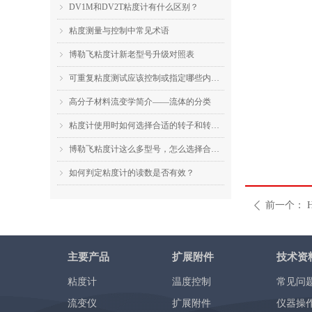
DV1M和DV2T粘度计有什么区别？
ꁇ
粘度测量与控制中常见术语
ꁇ
博勒飞粘度计新老型号升级对照表
ꁇ
可重复粘度测试应该控制或指定哪些内容？
ꁇ
高分子材料流变学简介——流体的分类
ꁇ
粘度计使用时如何选择合适的转子和转速？
ꁇ
博勒飞粘度计这么多型号，怎么选择合适的机型？
ꁇ
如何判定粘度计的读数是否有效？
ꁇ
前一个：
ꄴ
主要产品
扩展附件
技术资
粘度计
温度控制
常见问
流变仪
扩展附件
仪器操