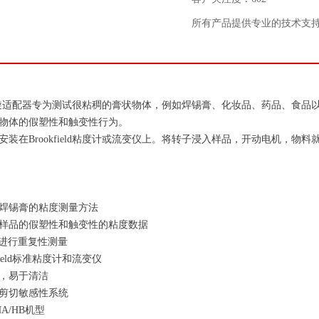
所有产品提供专业的技术支
ield螺旋适配器专为测试很粘稠的膏状物体，例如焊锡膏、化妆品、药品、
物体的假塑性和触变性行为。
安装在Brookfield粘度计或流变仪上。将转子浸入样品，开动电机，物
焊锡膏的粘度测量方法
样品的假塑性和触变性的粘度数据
内进行重复性测量
field标准粘度计和流变仪
，易于清洁
剪切敏感性系统
A/HB机型