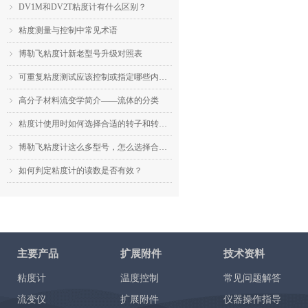
DV1M和DV2T粘度计有什么区别？
ꁇ
粘度测量与控制中常见术语
ꁇ
博勒飞粘度计新老型号升级对照表
ꁇ
可重复粘度测试应该控制或指定哪些内容？
ꁇ
高分子材料流变学简介——流体的分类
ꁇ
粘度计使用时如何选择合适的转子和转速？
ꁇ
博勒飞粘度计这么多型号，怎么选择合适的机型？
ꁇ
如何判定粘度计的读数是否有效？
ꁇ
主要产品
扩展附件
技术资料
粘度计
温度控制
常见问题解答
流变仪
扩展附件
仪器操作指导